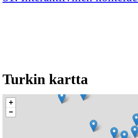
Turkin kartta
+
−