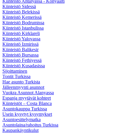
Kiinteistö Antalyassa - Konyaalti
Kiinteistö Sidessä
Kiinteistö Belekissä
Kiinteistö Kemerissä
Kiinteistö Bodrumissa
Kiinteistö Istanbulissa
Kiinteistö Kirklareli
Kiinteistö Yalovassa
Kiinteistö Izmirissä
Kiinteistö Balikesir
Kiinteistö Bursassa
Kiinteistö Fethiyessä
Kiinteistö Kusadasissa
Sijoittaminen
Tontit Turkissa
Hae asunto Turkista
Jälleenmyynti asunnot
Vuokra Asunnot Alanyassa
Espanja myytävät kohteet
Kiinteistöt – Costa Blanca
Asuntokauppa Turkissa
Usein kysytyt kysymykset
Asuntoesittelymatka
Asuntolaina/rahoitus Turkissa
Kaupankäyntikulut