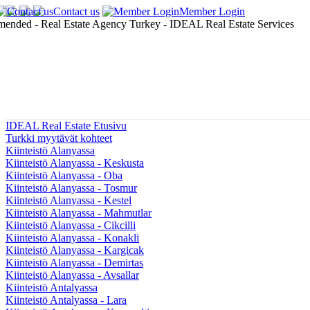
Contact us
Member Login
IDEAL Real Estate Etusivu
Turkki myytävät kohteet
Kiinteistö Alanyassa
Kiinteistö Alanyassa - Keskusta
Kiinteistö Alanyassa - Oba
Kiinteistö Alanyassa - Tosmur
Kiinteistö Alanyassa - Kestel
Kiinteistö Alanyassa - Mahmutlar
Kiinteistö Alanyassa - Cikcilli
Kiinteistö Alanyassa - Konakli
Kiinteistö Alanyassa - Kargicak
Kiinteistö Alanyassa - Demirtas
Kiinteistö Alanyassa - Avsallar
Kiinteistö Antalyassa
Kiinteistö Antalyassa - Lara