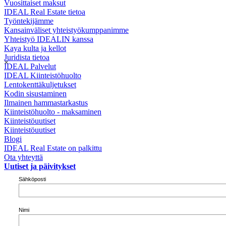
Vuosittaiset maksut
IDEAL Real Estate tietoa
Työntekijämme
Kansainväliset yhteistyökumppanimme
Yhteistyö IDEALIN kanssa
Kaya kulta ja kellot
Juridista tietoa
×
IDEAL Palvelut
IDEAL Kiinteistöhuolto
Lentokenttäkuljetukset
Kodin sisustaminen
Ilmainen hammastarkastus
Kiinteistöhuolto - maksaminen
Kiinteistöuutiset
Kiinteistöuutiset
Blogi
IDEAL Real Estate on palkittu
Ota yhteyttä
Uutiset ja päivitykset
Sähköposti
Nimi