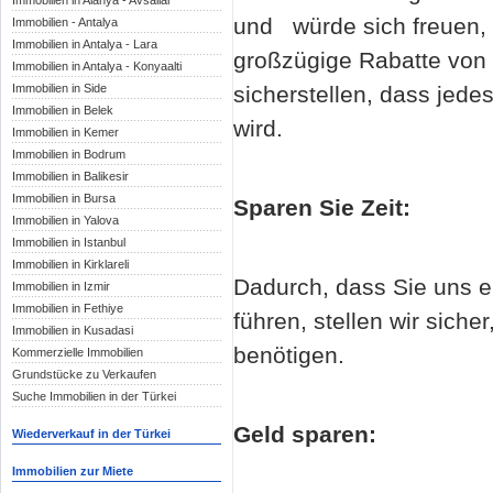
Immobilien in Alanya - Avsallar
und würde sich freuen, 
Immobilien - Antalya
Immobilien in Antalya - Lara
großzügige Rabatte von d
Immobilien in Antalya - Konyaalti
Immobilien in Side
sicherstellen, dass jedes
Immobilien in Belek
wird.
Immobilien in Kemer
Immobilien in Bodrum
Immobilien in Balikesir
Immobilien in Bursa
Sparen Sie Zeit:
Immobilien in Yalova
Immobilien in Istanbul
Immobilien in Kirklareli
Dadurch, dass Sie uns e
Immobilien in Izmir
Immobilien in Fethiye
führen, stellen wir sich
Immobilien in Kusadasi
benötigen.
Kommerzielle Immobilien
Grundstücke zu Verkaufen
Suche Immobilien in der Türkei
Geld sparen:
Wiederverkauf in der Türkei
Immobilien zur Miete