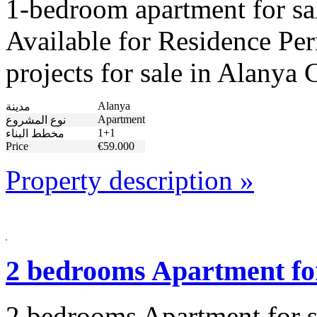
1-bedroom apartment for sal
Available for Residence Per
projects for sale in Alany
Alanya
مدينة
Apartment
نوع المشروع
1+1
مخطط البناء
Price
€59.000
Property description »
2 bedrooms Apartment for
2 bedrooms Apartment for sa