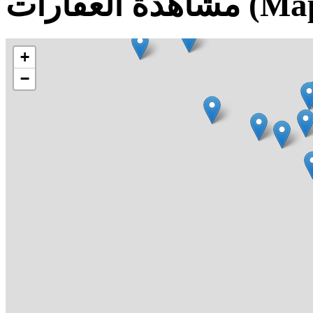
 العقارات (Map)
+
−