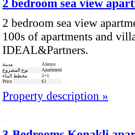
2 bedroom sea view apart
2 bedroom sea view apartmen
100s of apartments and villa
IDEAL&Partners.
Alanya
مدينة
Apartment
نوع المشروع
2+1
مخطط البناء
Price
€1
Property description »
3-Bedrooms Konakli apart